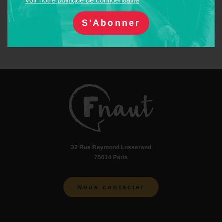
Ferroviaire
32 Rue Raymond Losserand
75014 Paris
Nous contacter