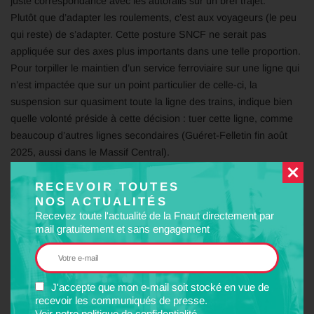
juste correspondance avec les autorails sur un bref trajet.
Plutôt que d’adapter les roulements, c’est aux voyageurs (le peu
qui reste) de s’adapter. Cette posture SNCF ne serait pas
appliquée sur des axes plus importants dans une telle proportion.
Pour torpiller le maintien d’un service ferroviaire sur une ligne qui
n’est impactée que sur un point particulier de celle-ci, la
suspension sur quasiment toute la ligne des trains, indique bien
quelle volonté préside à cette décision : tuer cette ligne, comme
beaucoup d’autres lignes secondaires (Guéret-Felletin fin août
2025, aussi dans le Massif Central).
Contacts : JL. ESCAFIT, C. PERROT
RECEVOIR TOUTES
PARTAGER
NOS ACTUALITÉS
Recevez toute l'actualité de la Fnaut directement par
mail gratuitement et sans engagement
Facebook
Twitter
LinkedIn
Email
J'accepte que mon e-mail soit stocké en vue de
MOTS-CLÉS
recevoir les communiqués de presse.
Voir notre politique de confidentialité