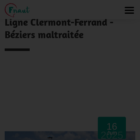
Panneau de gestion des cookies
NOS ACTUALITÉS
Toggl
Ligne Clermont-Ferrand -
Béziers maltraitée
16
2025
Juin