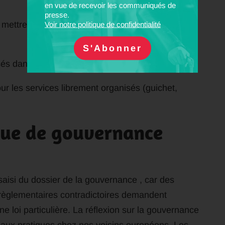
en vue de recevoir les communiqués de
presse.
r mettre en place une information dynamique
Voir notre politique de confidentialité
sés dans les outils d’information ;
our les services librement organisés (guichet,
que de gouvernance
saisi du dossier de la gouvernance , car des
s règlementaires contradictoires demandent
ne loi particulière. La réflexion sur la gouvernance