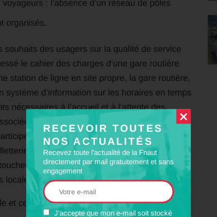
e voyageurs : l’absence d’un réseau de pôles
t organisés.
s souhaits des usagers sur la qualité de service
ressé le cahier des charges d’une gare routière
e station de ligne en site propre, la gare routière,
n système d’information sur les horaires en temps
s nécessaires à l’accueil et à l’attente des
Associée étroitement au comité de concertation de
RECEVOIR TOUTES
participé à l’élaboration du document publié en
NOS ACTUALITÉS
illetterie multimodales en gare routière ». Dans ce
Recevez toute l'actualité de la Fnaut
directement par mail gratuitement et sans
uchent à la question essentielle de la
engagement
s locales et transporteurs, qui doivent :
e et centralisée pour les services réguliers de
J'accepte que mon e-mail soit stocké