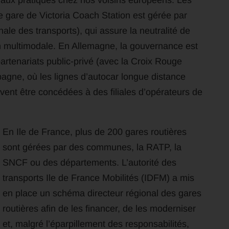
er aux pratiques chez nos voisins européens. Les
e gare de Victoria Coach Station est gérée par
nale des transports), qui assure la neutralité de
on multimodale. En Allemagne, la gouvernance est
artenariats public-privé (avec la Croix Rouge
gne, où les lignes d’autocar longue distance
vent être concédées à des filiales d’opérateurs de
En Ile de France, plus de 200 gares routières
sont gérées par des communes, la RATP, la
SNCF ou des départements. L’autorité des
transports Ile de France Mobilités (IDFM) a mis
en place un schéma directeur régional des gares
routières afin de les financer, de les moderniser
et, malgré l’éparpillement des responsabilités,