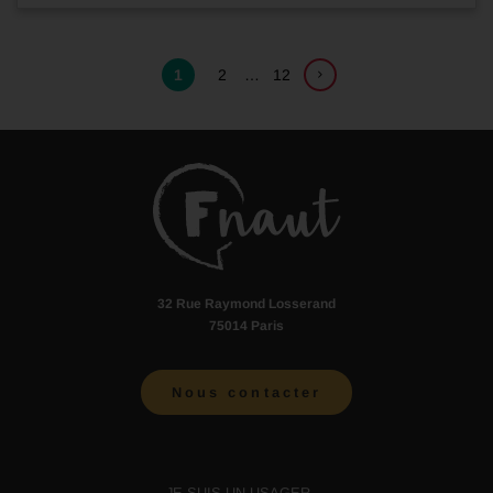
1
2
…
12
32 Rue Raymond Losserand
75014 Paris
Nous contacter
JE SUIS UN USAGER