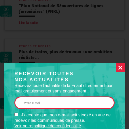
ÉTUDES ET DÉBATS
"Plan National de Réouvertures de Lignes
06
ferroviaires" (PNRL)
Jan
2026
Lire la suite
ÉTUDES ET DÉBATS
Plus de trains, plus de travaux : une ambition
02
réaliste…
Déc
2025
Lire la suite
RECEVOIR TOUTES
NOS ACTUALITÉS
Recevez toute l'actualité de la Fnaut directement par
mail gratuitement et sans engagement
ÉTUDES ET DÉBATS
Évaluation de la mise en oeuvre des 23
19
exigences de…
Sep
2025
J'accepte que mon e-mail soit stocké en vue de
Lire la suite
recevoir les communiqués de presse.
Voir notre politique de confidentialité