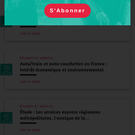
ÉTUDES ET DÉBATS
Expertise : les dépenses publiques en faveur du
11
covoiturage (Bruno…
Fév
2025
Lire la suite
ÉTUDES ET DÉBATS
Auto/train et auto-couchettes en France :
20
Intérêt économique et environnemental
Jan
2025
Lire la suite
ÉTUDES ET DÉBATS
Étude : Les services express régionaux
02
métropolitains, l'analyse de la…
Août
2024
Lire la suite