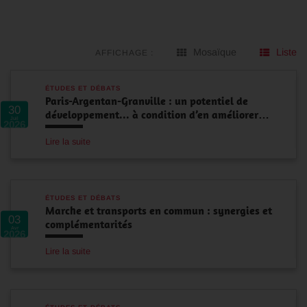
Mosaïque
Liste
AFFICHAGE :
ÉTUDES ET DÉBATS
Paris-Argentan-Granville : un potentiel de
30
développement... à condition d’en améliorer…
Juil
2026
Lire la suite
ÉTUDES ET DÉBATS
Marche et transports en commun : synergies et
03
complémentarités
Avr
2026
Lire la suite