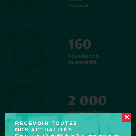
régionales
160
Associations
de proximité
2 000
Usagers défendus
chaque année
RECEVOIR TOUTES
NOS ACTUALITÉS
Recevez toute l'actualité de la Fnaut directement par