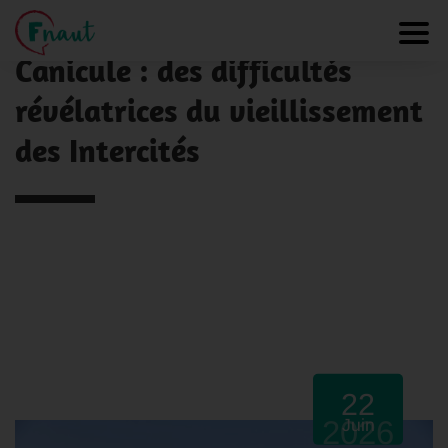
Panneau de gestion des cookies
NOS ACTUALITÉS
Toggl
Canicule : des difficultés
révélatrices du vieillissement
des Intercités
22
2026
Juin