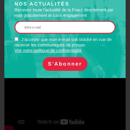
NOS ACTUALITÉS
réacheminement vers sa destination, sans supplément, avec une
Recevez toute l'actualité de la Fnaut directement par
assistance de la SNCF si nécessaire (restauration,
mail gratuitement et sans engagement
hébergement).
Si un train est immobilisé en pleine voie, la SNCF doit assurer le
transfert ou le transbordement des voyageurs afin qu’ils puissent
J'accepte que mon e-mail soit stocké en vue de
rejoindre leur destination.
recevoir les communiqués de presse.
Voir notre politique de confidentialité