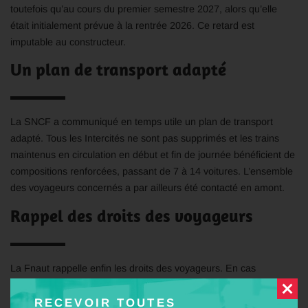
toutefois qu’au cours du premier semestre 2027, alors qu’elle
était initialement prévue à la rentrée 2026. Ce retard est
imputable au constructeur.
Un plan de transport adapté
La SNCF a communiqué en temps utile un plan de transport
adapté. Tous les Intercités ne sont pas supprimés et les trains
maintenus en circulation en début et fin de journée bénéficient de
compositions renforcées, passant de 7 à 14 voitures. L’ensemble
des voyageurs concernés a par ailleurs été contacté en amont.
Rappel des droits des voyageurs
La Fnaut rappelle enfin les droits des voyageurs. En cas
d’annulation, chacun peut choisir entre le remboursement intégral
de son billet s’il renonce à son déplacement ou son
RECEVOIR TOUTES