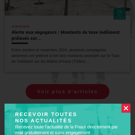
25
Mar
2025
JURIDIQUE
Alerte aux voyageurs : Montants de taxe indûment
prélevés sur…
Entre octobre et novembre 2024, plusieurs compagnies
aériennes ont prélevé à tort des montants excessifs sur la Taxe
de Solidarité sur les Billets d’Avion (TSBA).…
Voir plus d'articles
RECEVOIR TOUTES
NOS ACTUALITÉS
Recevez toute l'actualité de la Fnaut directement par
mail gratuitement et sans engagement