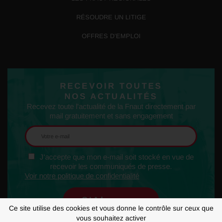
RÉSOUDRE UN LITIGE
OFFRES D’EMPLOI
RECEVOIR TOUTES
NOS ACTUALITÉS
Recevez toute l'actualité de la Fnaut directement par
mail gratuitement et sans engagement
J'accepte que mon e-mail soit stocké en vue de
recevoir les communiqués de presse.
Voir notre politique de confidentialité
Ce site utilise des cookies et vous donne le contrôle sur ceux que
vous souhaitez activer