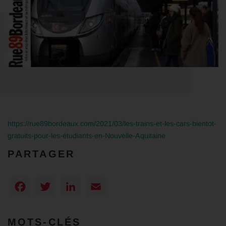
https://rue89bordeaux.com/2021/03/les-trains-et-les-cars-bientot-
gratuits-pour-les-étudiants-en-Nouvelle-Aquitaine
PARTAGER
Facebook
Twitter
LinkedIn
Email
MOTS-CLÉS