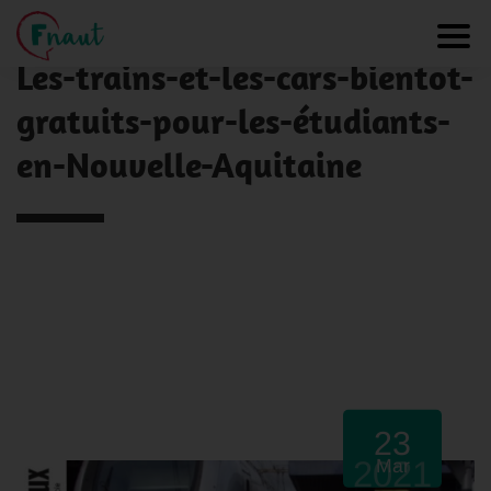
Panneau de gestion des cookies
NOS ACTUALITÉS
Toggl
Les-trains-et-les-cars-bientot-
gratuits-pour-les-étudiants-
en-Nouvelle-Aquitaine
23
2021
Mar