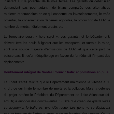
insistant sur le potentiel de la voie ferrée. Les garants du débat n’en
demandent pas pour autant de bilans comparés des alternatives
routières et ferroviaires en ce qui concerne les investissements, le trafic
potentiel, la consommation de terres agricoles, la production de CO2, le
nombre de morts, l’étalement urbain, etc…
Le ferroviaire serait « hors sujet ». Les garants, et le Département,
doivent être les seuls à ignorer que les transports, et surtout la route,
sont une source majeure d’émissions de CO2, et que cette part ne
baisse pas. Et qu’un rééquilibrage en faveur du fer réduirait l’impact des
déplacements.
Doublement intégral de Nantes Pornic : trafic et pollutions en plus
La Fnaut s’était félicité que le Département maintienne la vitesse à 80
km/h, ce qui limite le nombre de morts et la pollution. Mais la défense
du projet amène le Président du Département de Loire-Atlantique (cf.
actu.fr) à
énoncer des contre-vérités :
« Dire que créer une quatre voies
va augmenter le trafic est une idée reçue. Les gens ne se déplacent
pas en fonction de l’infrastructure, mais en fonction des usages. On va