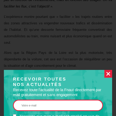
faciliter les flux, c’est l’objectif ».
L’expérience montre pourtant que « faciliter » les trajets routiers entre
des zones attractives va engendrer nouveaux trafics et dissémination
de l’habitat. Et qu’une desserte ferroviaire fréquente convertirait des
automobilistes au train, moins nuisant et plus économique quand on est
seul.
Alors que la Région Pays de la Loire est la plus motorisée, très
dépendante de la voiture, cet axe est l’occasion de rééquilibrer un peu
la situation et d’agir concrètement pour le climat.
Un argent public à mieux utiliser
RECEVOIR TOUTES
NOS ACTUALITÉS
Rappelons que pour Nantes Châteaubriant, Région et Département
Recevez toute l'actualité de la Fnaut directement par
avaient procédé intelligemment en cofinançant un projet de réhabilitation
mail gratuitement et sans engagement
de la ligne ferroviaire, évitant une 2 x 2 voies parallèle et limitant la
surcharge du périphérique.
La gare de Nantes vient d’être agrandie pour accueillir deux fois plus de