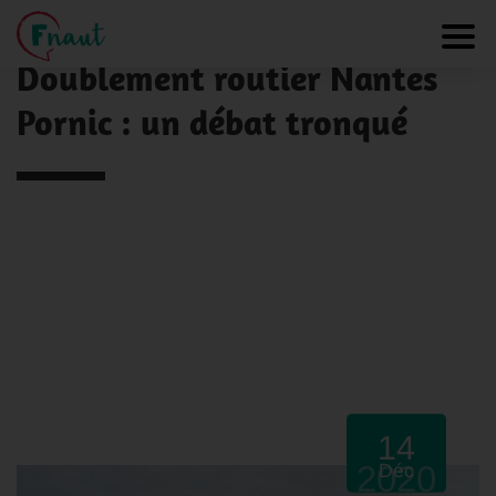
Panneau de gestion des cookies
NOS ACTUALITÉS
Toggl
Doublement routier Nantes
Pornic : un débat tronqué
14
2020
Déc