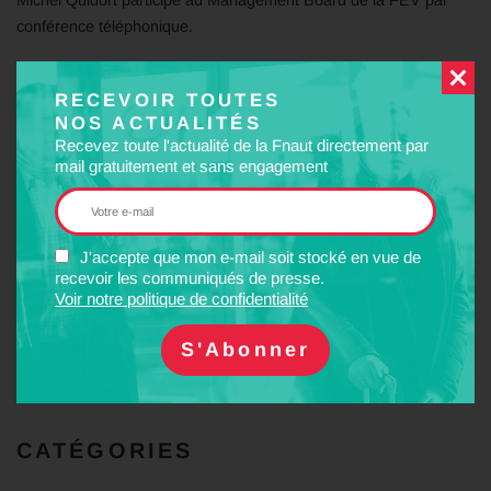
conférence téléphonique.
RECEVOIR TOUTES
16 avril
NOS ACTUALITÉS
Recevez toute l'actualité de la Fnaut directement par
Marc Debrincat participe à la téléréunion de l’Autorité de la
mail gratuitement et sans engagement
Qualité de Service dans les Transports (AQST).
J'accepte que mon e-mail soit stocké en vue de
–
Contacts presse
recevoir les communiqués de presse.
Voir notre politique de confidentialité
PARTAGER
Facebook
Twitter
LinkedIn
Email
CATÉGORIES