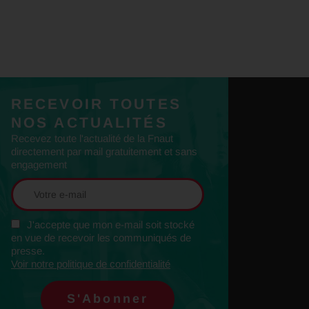
RECEVOIR TOUTES
NOS ACTUALITÉS
Recevez toute l'actualité de la Fnaut
directement par mail gratuitement et sans
engagement
J'accepte que mon e-mail soit stocké
en vue de recevoir les communiqués de
presse.
Voir notre politique de confidentialité