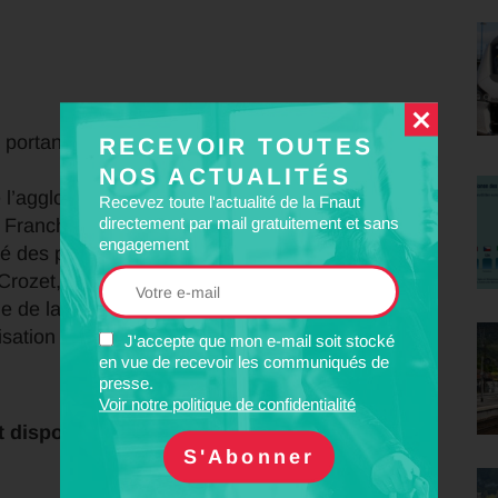
portant sur la politique des transports du
RECEVOIR TOUTES
NOS ACTUALITÉS
 l’agglomération de Lons-le-Saunier, du
Recevez toute l'actualité de la Fnaut
directement par mail gratuitement et sans
n Franche-Comté ;
engagement
té des personnes et du fret et sur l’avenir du
Crozet, spécialiste de l’économie des transports ;
ge de la Fnaut ;
isation de notre fédération.
J'accepte que mon e-mail soit stocké
en vue de recevoir les communiqués de
presse.
Voir notre politique de confidentialité
disponible. Il contient :