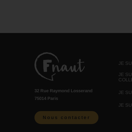
JE S
JE SU
COLL
32 Rue Raymond Losserand
JE SU
75014 Paris
JE S
Nous contacter