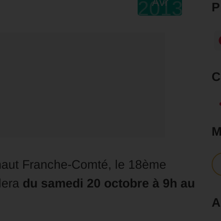
Avr
2013
Fnaut Franche-Comté, le 18ème
lera
du samedi 20 octobre à 9h au
A