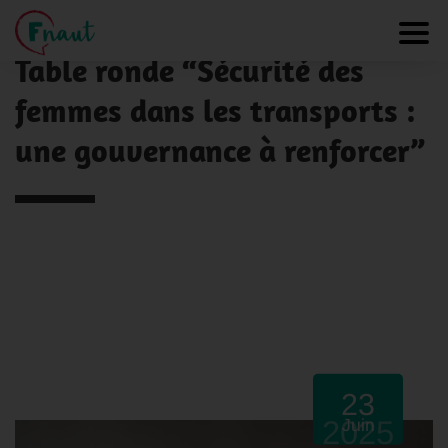
Panneau de gestion des cookies
NOS ACTUALITÉS
Toggl
Table ronde “Sécurité des
femmes dans les transports :
une gouvernance à renforcer”
23
2025
Juin