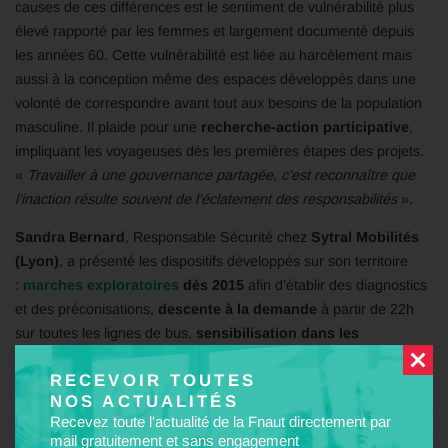
causes de ces différences est le sentiment de vulnérabilité plus
élevé rapporté par les femmes et largement documenté depuis
les années 60. Cette vulnérabilité est liée au harcèlement mais
aussi à la conception même des espaces développés dans une
volonté de correspondre avant tout aux besoins de la population
masculine. Il plaide pour une
recherche-action participative
,
impliquant les voyageuses dès les premières étapes des projets.
«
Travailler à une gouvernance partagée, c’est reconnaître que
l’inaction résulte souvent de l’éclatement des responsabilités
».
Sandra Bernard
, Responsable Sécurité chez
Sytral Mobilités
(Lyon)
, a présenté les dispositifs développés sur son territoire
:
marches exploratoires
dès 2015
afin d’établir des diagnostics
et des préconisations,
descente à la demande
à partir de 22h
sur toutes les lignes de bus,
sensibilisation dans les
collèges
à la lutte contre le harcèlement sexiste dans les
RECEVOIR TOUTES
transports,
formation de 100 % des agents de terrain
à
NOS ACTUALITÉS
l’accompagnement des victimes, outils de signalement,
Recevez toute l'actualité de la Fnaut directement par
partenariat avec l’application UMAY avec la mise en place de 5
mail gratuitement et sans engagement