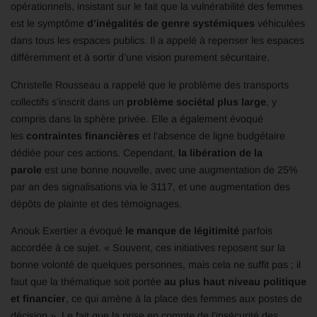
opérationnels, insistant sur le fait que la vulnérabilité des femmes
est le symptôme
d’inégalités de genre systémiques
véhiculées
dans tous les espaces publics. Il a appelé à repenser les espaces
différemment et à sortir d’une vision purement sécuritaire.
Christelle Rousseau a rappelé que le problème des transports
collectifs s’inscrit dans un
problème sociétal plus large
, y
compris dans la sphère privée. Elle a également évoqué
les
contraintes financières
et l’absence de ligne budgétaire
dédiée pour ces actions. Cependant,
la libération de la
parole
est une bonne nouvelle, avec une augmentation de 25%
par an des signalisations via le 3117, et une augmentation des
dépôts de plainte et des témoignages.
Anouk Exertier a évoqué
le manque de légitimité
parfois
accordée à ce sujet. « Souvent, ces initiatives reposent sur la
bonne volonté de quelques personnes, mais cela ne suffit pas ; il
faut que la thématique soit portée
au plus haut niveau politique
et financier
, ce qui amène à la place des femmes aux postes de
décision ». Le fait que la prise en compte de l’insécurité des