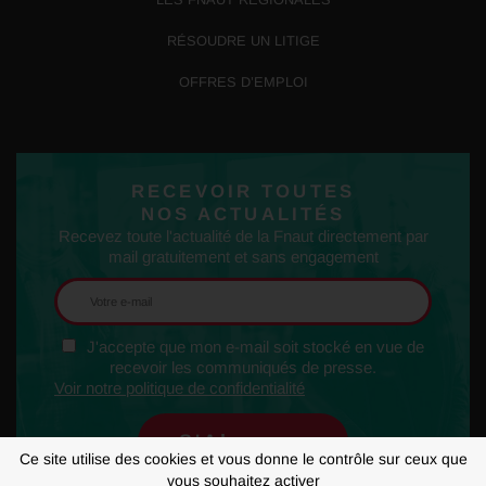
RÉSOUDRE UN LITIGE
OFFRES D’EMPLOI
RECEVOIR TOUTES
NOS ACTUALITÉS
Recevez toute l'actualité de la Fnaut directement par
mail gratuitement et sans engagement
J'accepte que mon e-mail soit stocké en vue de
recevoir les communiqués de presse.
Voir notre politique de confidentialité
Ce site utilise des cookies et vous donne le contrôle sur ceux que
vous souhaitez activer