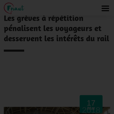
Panneau de gestion des cookies
NOS ACTUALITÉS
Toggl
Les grèves à répétition
pénalisent les voyageurs et
desservent les intérêts du rail
17
2018
Mar