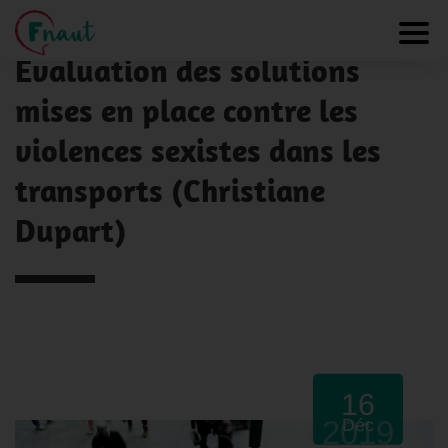
Panneau de gestion des cookies
NOS ACTUALITÉS
Toggl
Evaluation des solutions
mises en place contre les
violences sexistes dans les
transports (Christiane
Dupart)
16
2019
Déc