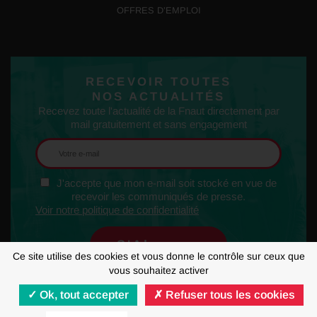
OFFRES D’EMPLOI
RECEVOIR TOUTES
NOS ACTUALITÉS
Recevez toute l'actualité de la Fnaut directement par
mail gratuitement et sans engagement
J'accepte que mon e-mail soit stocké en vue de
recevoir les communiqués de presse.
Voir notre politique de confidentialité
Ce site utilise des cookies et vous donne le contrôle sur ceux que
vous souhaitez activer
Ok, tout accepter
Refuser tous les cookies
MENTIONS LÉGALES
RGPD
GESTION DES COOKIES