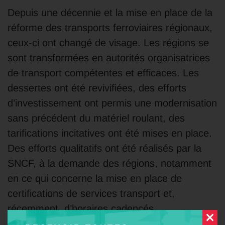
Depuis une décennie et la mise en place de la
réforme des transports ferroviaires régionaux,
ceux-ci ont changé de visage. Les régions se
sont transformées en autorités organisatrices
de transport compétentes et efficaces. Les
dessertes ont été revivifiées, des efforts
d’investissement ont permis une modernisation
sans précédent du matériel roulant, des
tarifications incitatives ont été mises en place.
Des efforts qualitatifs ont été réalisés par la
SNCF, à la demande des régions, notamment
en ce qui concerne la mise en place de
certifications de services transport et,
récemment, d’horaires cadencés.