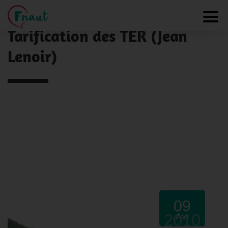
Panneau de gestion des cookies
NOS ACTUALITÉS
Toggl
Tarification des TER (Jean
Lenoir)
09
2010
Avr