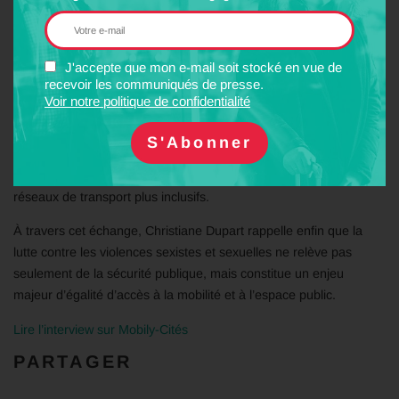
aménagement des cheminements ou implantation des arrêts :
autant de choix qui influencent directement le sentiment de
sécurité et l’usage des transports publics.
J'accepte que mon e-mail soit stocké en vue de
recevoir les communiqués de presse.
L’entretien met également en avant l’intérêt des démarches
Voir notre politique de confidentialité
participatives, comme les marches exploratoires, qui permettent
aux usagères de partager leur expérience du terrain et d’identifier
les aménagements nécessaires. Une approche que la Fnaut
souhaite voir davantage développée afin de construire des
réseaux de transport plus inclusifs.
À travers cet échange, Christiane Dupart rappelle enfin que la
lutte contre les violences sexistes et sexuelles ne relève pas
seulement de la sécurité publique, mais constitue un enjeu
majeur d’égalité d’accès à la mobilité et à l’espace public.
Lire l’interview sur Mobily-Cités
PARTAGER