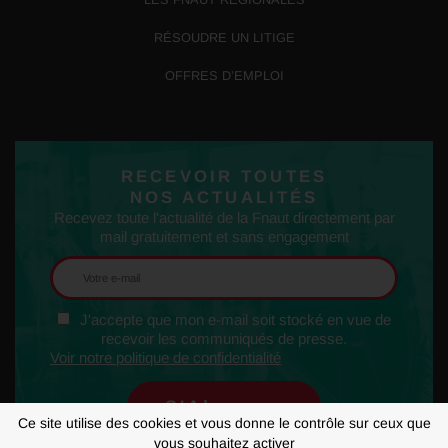
RÉSOUDRE UN LITIGE
OFFRES D’EMPLOI
RECEVOIR TOUTES
NOS ACTUALITÉS
Recevez toute l'actualité de la Fnaut directement par
mail gratuitement et sans engagement
J'accepte que mon e-mail soit stocké en vue de
recevoir les communiqués de presse.
Voir notre politique de confidentialité
Ce site utilise des cookies et vous donne le contrôle sur ceux que
vous souhaitez activer