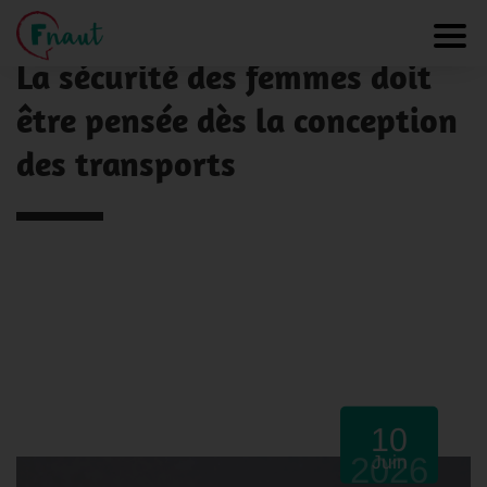
Panneau de gestion des cookies
NOS ACTUALITÉS
Toggl
La sécurité des femmes doit
être pensée dès la conception
des transports
10
2026
Juin