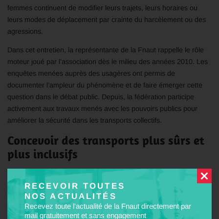
femmes continuent de modifier leurs trajets, leurs horaires ou
leurs modes de déplacement par crainte du harcèlement ou des
agressions.
Dans cet entretien, la représentante de la Fnaut rappelle le rôle
moteur joué par l’association dès le milieu des années 2010. Les
enquêtes menées auprès des usagères ont permis de
documenter l’ampleur du phénomène et de faire émerger cette
question dans le débat public. Depuis, la fédération participe
activement aux travaux menés avec les pouvoirs publics pour
améliorer la sécurité dans les transports collectifs.
Concevoir des transports plus sûrs et
plus inclusifs
RECEVOIR TOUTES
Christiane Dupart insiste notamment sur la nécessité de mieux
NOS ACTUALITÉS
intégrer les besoins des femmes dans la conception des
Recevez toute l'actualité de la Fnaut directement par
infrastructures et des services. Éclairage, visibilité, signalétique,
mail gratuitement et sans engagement