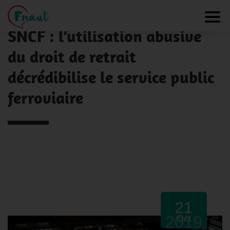
Panneau de gestion des cookies
NOS ACTUALITÉS
Toggl
SNCF : l’utilisation abusive
du droit de retrait
décrédibilise le service public
ferroviaire
21
2019
Oct