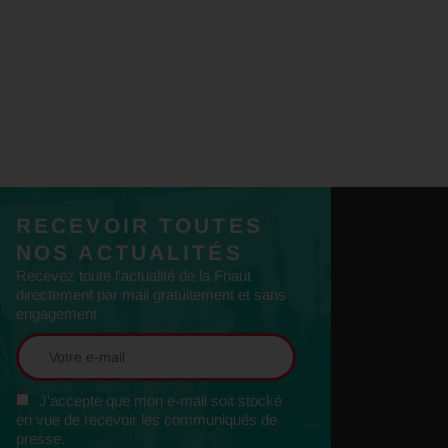
RECEVOIR TOUTES
NOS ACTUALITÉS
Recevez toute l'actualité de la Fnaut
directement par mail gratuitement et sans
engagement
J'accepte que mon e-mail soit stocké
en vue de recevoir les communiqués de
presse.