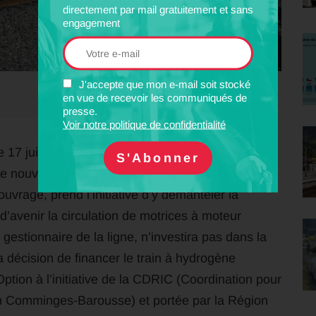
directement par mail gratuitement et sans
engagement
J'accepte que mon e-mail soit stocké
en vue de recevoir les communiqués de
presse.
Voir notre politique de confidentialité
 17 juin 1873, le service commercial débutera le
ne nouvelle inauguration de la ligne.
rage, prend l’initiative d’y démanteler la
’avenir la circulation de motrices à moteur
estionnaire de la ligne, n’investira pas dans la
a décision de financer le train à hydrogène
ption à l’initiative de la CDRIC (Coordination pour
 en Comminges-Barousse) et portée par la Région