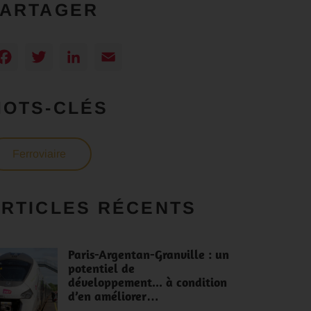
PARTAGER
Facebook
Twitter
LinkedIn
Email
MOTS-CLÉS
Ferroviaire
RTICLES RÉCENTS
Paris-Argentan-Granville : un
potentiel de
développement... à condition
d’en améliorer…