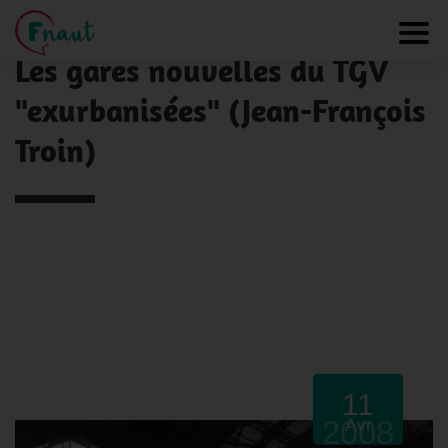
Panneau de gestion des cookies
NOS ACTUALITÉS
Toggl
Les gares nouvelles du TGV
"exurbanisées" (Jean-François
Troin)
11
2008
Avr