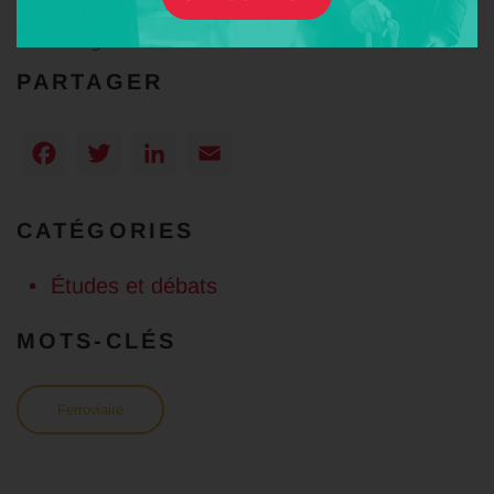
–
Télécharger l’étude
PARTAGER
Facebook
Twitter
LinkedIn
Email
CATÉGORIES
Études et débats
MOTS-CLÉS
Ferroviaire