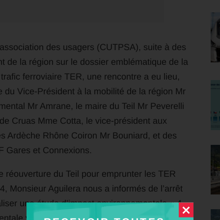
 association des usagers (CUTPSA), suite à des
 de la région sur le dossier emblématique de la
trafic ferroviaire TER, une rencontre a eu lieu,
e du Vice-Président à la mobilité de la région Mr
mental Mr Amrane, le maire du Teil Mr Peverelli
e de Cruas Mme Cotta, le vice-président aux
s Ardèche Rhône Coiron Mr Bouniard, et des
 Gares et Connexions.
de réouverture du Teil pour emprunter les TER
4, Monsieur Aguilera nous a informés de l’arrêt
éaliser une étude d’impact environnementale « 4
entale vient de faire cette demande à la région