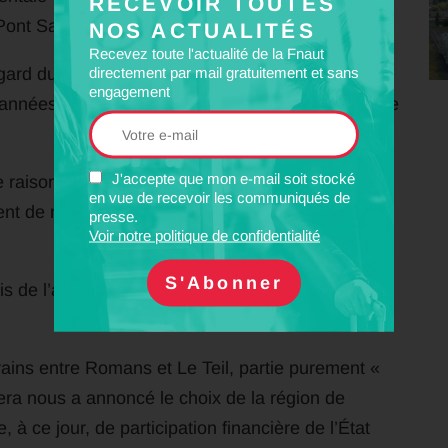
RECEVOIR TOUTES
ont Saint Esprit, et les travaux à venir.
NOS ACTUALITÉS
Recevez toute l'actualité de la Fnaut
directement par mail gratuitement et sans
ard du fait que le nombre de trains en circulation
engagement
 années (fret + TER), et que les travaux en gare se
J'accepte que mon e-mail soit stocké
raisons environnementales, un projet vertueux
en vue de recevoir les communiqués de
nt de mobilités douces et la réduction du nombre
presse.
Voir notre politique de confidentialité
s de l’association gardoise des usagers pour
rains entre Romans et Le Teil, partie purement «
ra nous a annoncé le choix de la région de
 à ce jour, de participation financière de l’État