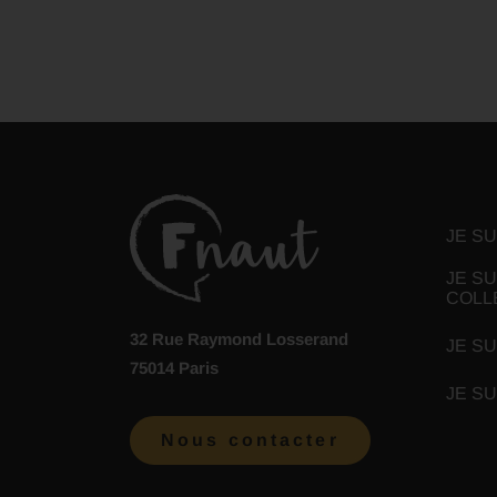
JE S
JE SU
COLL
32 Rue Raymond Losserand
JE SU
75014 Paris
JE S
Nous contacter