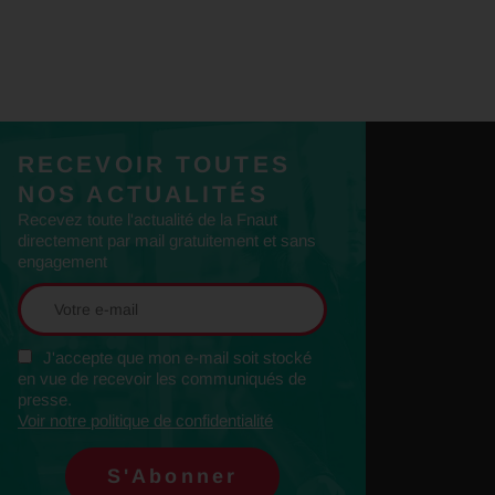
RECEVOIR TOUTES
NOS ACTUALITÉS
Recevez toute l'actualité de la Fnaut
directement par mail gratuitement et sans
engagement
J'accepte que mon e-mail soit stocké
en vue de recevoir les communiqués de
presse.
Voir notre politique de confidentialité