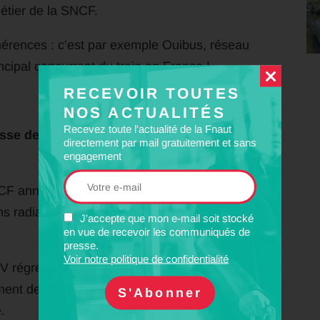
métier de la SNCF.
hérences : c’est par exemple Ouibus, réseau
incipal concurrent du train en France !
RECEVOIR TOUTES
NOS ACTUALITÉS
Recevez toute l'actualité de la Fnaut
esse de régresser, TGV compris à réseau
directement par mail gratuitement et sans
engagement
F annonce la mise à niveau des rames, mais
s radiales parcourues sur des lignes à grande
J'accepte que mon e-mail soit stocké
en vue de recevoir les communiqués de
presse.
Voir notre politique de confidentialité
 régressent sur certaines liaisons radiales,
ement desservies par des LGV ainsi que sur de
.