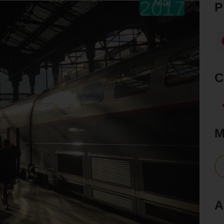
Mai
2017
A