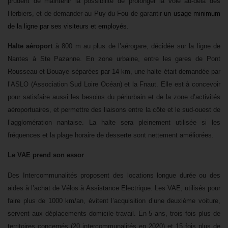
prudent de maintenir la possibilité de prolonger la voie au-delà des
Herbiers, et de demander au Puy du Fou de garantir
un usage minimum
de la ligne par ses visiteurs et employés.
Halte aéroport
à 800 m au plus de l’aérogare,
décidée sur la ligne de
Nantes à Ste Pazanne. En zone urbaine, entre les gares de Pont
Rousseau et Bouaye séparées par 14 km, une halte était demandée par
l’ASLO (Association Sud Loire Océan) et la Fnaut. Elle est à concevoir
pour satisfaire aussi les besoins du périurbain et de la zone d’activités
aéroportuaires, et permettre des liaisons entre la côte et le sud-ouest de
l’agglomération nantaise. La halte sera pleinement utilisée si les
fréquences et la plage horaire de desserte sont nettement améliorées.
Le VAE prend son essor
Des Intercommunalités proposent des locations longue durée ou des
aides à l’achat de Vélos à Assistance Electrique. Les VAE, utilisés pour
faire plus de 1000 km/an, évitent l’acquisition d’une deuxième voiture,
servent aux déplacements domicile travail. En 5 ans, trois fois plus de
territoires concernés (20 intercommunalités en 2020) et 15 fois plus de