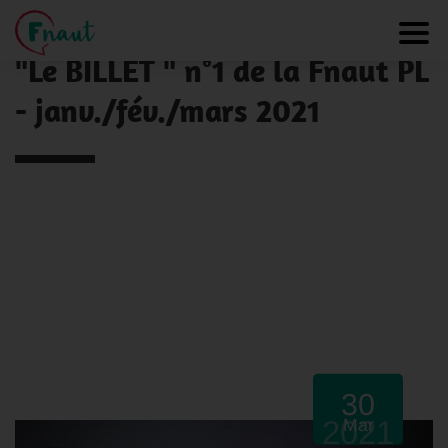
Panneau de gestion des cookies
NOS ACTUALITÉS
Toggl
"Le BILLET " n°1 de la Fnaut PL
- janv./fév./mars 2021
30
2021
Mar