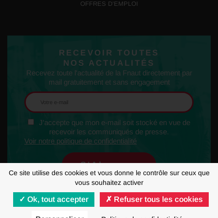
OFFRES D’EMPLOI
RECEVOIR TOUTES
NOS ACTUALITÉS
Recevez toute l'actualité de la Fnaut directement par
mail gratuitement et sans engagement
J'accepte que mon e-mail soit stocké en vue de
recevoir les communiqués de presse.
Voir notre politique de confidentialité
Ce site utilise des cookies et vous donne le contrôle sur ceux que
vous souhaitez activer
Ok, tout accepter
Refuser tous les cookies
MENTIONS LÉGALES
RGPD
GESTION DES COOKIES