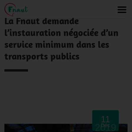
Panneau de gestion des cookies
NOS ACTUALITÉS
Toggl
La Fnaut demande
l’instauration négociée d’un
service minimum dans les
transports publics
11
2019
Déc