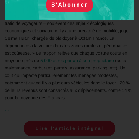
des usagers (Fnaut).
Pourtant, ces lignes – environ 7 000 km qui représentent 10 % du
trafic de voyageurs – soulèvent des enjeux écologiques,
économiques et sociaux. « Il y a une précarité de mobilité, juge
Selma Huart, chargée de plaidoyer à Oxfam France. La
dépendance à la voiture dans les zones rurales et périurbaines
est coûteuse. » Le rapport relève que chaque voiture coûte en
moyenne près de
5 900 euros par an à son propriétaire
(achat,
maintenance, carburant, permis, assurance, parking, etc). Un
coût qui impacte particulièrement les ménages modestes,
notamment quand il y a plusieurs véhicules dans le foyer : 20 %
de leurs revenus sont consacrés aux déplacements, contre 14 %
pour la moyenne des Français.
…
Lire l’article intégral