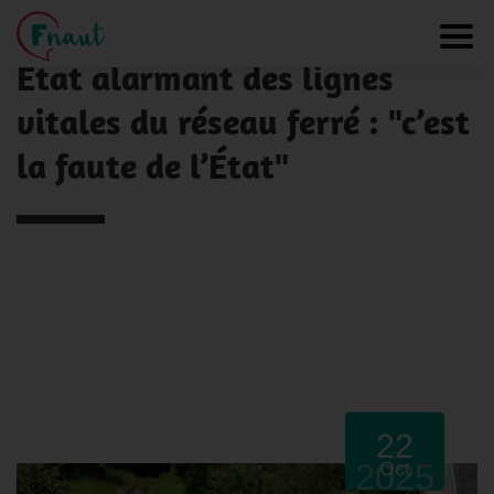
Panneau de gestion des cookies
NOS ACTUALITÉS
Toggl
État alarmant des lignes
vitales du réseau ferré : "c’est
la faute de l’État"
22
2025
Oct