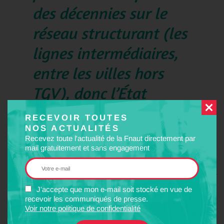
des décennies sur le
réseau structurant (les
lignes intermédiaires,
entre les villes hors
TGV), donc l’État
rattrape son retard
RECEVOIR TOUTES
aujourd’hui. Mais il n’y
NOS ACTUALITÉS
Recevez toute l'actualité de la Fnaut directement par
a plus un kopeck pour
mail gratuitement et sans engagement
les petites lignes.
J'accepte que mon e-mail soit stocké en vue de
recevoir les communiqués de presse.
Voir notre politique de confidentialité
insiste François Delétraz, président de la Fédération nationale