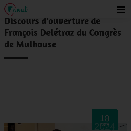
Panneau de gestion des cookies
NOS ACTUALITÉS
Toggl
Discours d'ouverture de
François Delétraz du Congrès
de Mulhouse
18
2024
Nov