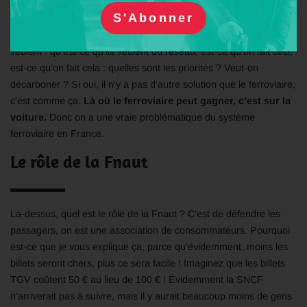
système ferroviaire. En Allemagne, c’est plus de 100 et en Suisse
c’est 450 ! Donc vous voyez la différence ! Il y a un moment où il
faut savoir ce qu’on veut. C’est aux politiques de dire ce qu’ils
veulent : qu’est-ce qu’ils veulent du réseau, est-ce qu’on fait ceci,
est-ce qu’on fait cela : quelles sont les priorités ? Veut-on
décarboner ? Si oui, il n’y a pas d’autre solution que le ferroviaire,
c’est comme ça.
Là où le ferroviaire peut gagner, c’est sur la
voiture.
Donc on a une vraie problématique du système
ferroviaire en France.
Le rôle de la Fnaut
Là-dessus, quel est le rôle de la Fnaut ? C’est de défendre les
passagers, on est une association de consommateurs. Pourquoi
est-ce que je vous explique ça, parce qu’évidemment, moins les
billets seront chers, plus ce sera facile ! Imaginez que les billets
TGV coûtent 50 € au lieu de 100 € ! Évidemment la SNCF
n’arriverait pas à suivre, mais il y aurait beaucoup moins de gens