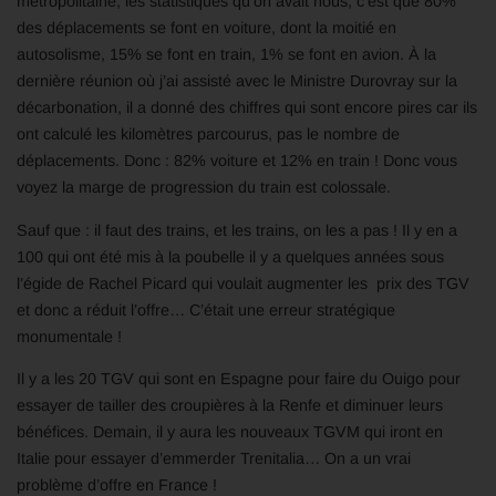
métropolitaine, les statistiques qu’on avait nous, c’est que 80%
des déplacements se font en voiture, dont la moitié en
autosolisme, 15% se font en train, 1% se font en avion. À la
dernière réunion où j’ai assisté avec le Ministre Durovray sur la
décarbonation, il a donné des chiffres qui sont encore pires car ils
ont calculé les kilomètres parcourus, pas le nombre de
déplacements. Donc : 82% voiture et 12% en train ! Donc vous
voyez la marge de progression du train est colossale.
Sauf que : il faut des trains, et les trains, on les a pas ! Il y en a
100 qui ont été mis à la poubelle il y a quelques années sous
l’égide de Rachel Picard qui voulait augmenter les prix des TGV
et donc a réduit l’offre… C’était une erreur stratégique
monumentale !
Il y a les 20 TGV qui sont en Espagne pour faire du Ouigo pour
essayer de tailler des croupières à la Renfe et diminuer leurs
bénéfices. Demain, il y aura les nouveaux TGVM qui iront en
Italie pour essayer d’emmerder Trenitalia… On a un vrai
problème d’offre en France !