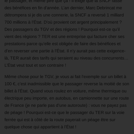
le passager, et même pire que ça ! Il exige que la SNCF fasse
des bénéfices en fin d’année. L’an dernier, Marc Debrincat me
détrompera si je dis une connerie, la SNCF a reversé 1 milliard
700 millions à l’État. D’où provient cet argent principalement ?
Des passagers du TGV et des régions ! Pourquoi est-ce qu’il
vient des régions ? TER est une entreprise qui facture cher ses
prestations parce qu’elle est obligée de faire des bénéfices et
d’en reverser une partie à l’État. Il n’y aurait pas cette exigence-
là, TER aurait des tarifs qui seraient au niveau des concurrents…
L’État veut tout et son contraire !
Même chose pour le TGV, je vous ai fait l’exemple sur un billet à
100 €, c’est inadmissible que le passager reverse la moitié de son
billet à l’État. Quand vous roulez en voiture, même thermique ou
électrique peu importe, en autobus, en camionnette sur une route
de France (je ne parle pas d’une autoroute) : vous ne payez pas
de péage ! Pourquoi est-ce que le passager du TER sur la voie
ferrée qui est à côté de la route payerait un péage être sur
quelque chose qui appartient à l’État !