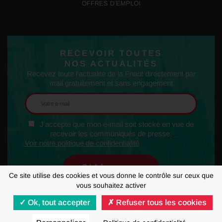
OFFRES D’EMPLOI
RECEVOIR TOUTES
NOS ACTUALITÉS
Recevez toute l'actualité de la Fnaut directement par
mail gratuitement et sans engagement
J'accepte que mon e-mail soit stocké en vue de
recevoir les communiqués de presse.
Voir notre politique de confidentialité
Ce site utilise des cookies et vous donne le contrôle sur ceux que
vous souhaitez activer
Ok, tout accepter
Refuser tous les cookies
MENTIONS LÉGALES
RGPD
GESTION DES COOKIES