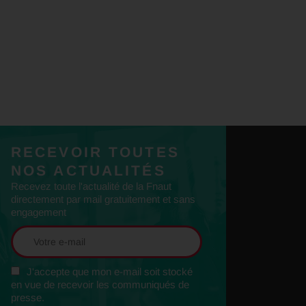
RECEVOIR TOUTES
NOS ACTUALITÉS
Recevez toute l'actualité de la Fnaut
directement par mail gratuitement et sans
engagement
J'accepte que mon e-mail soit stocké
en vue de recevoir les communiqués de
presse.