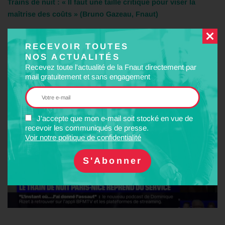
Trains de nuit : « Il faut une taille critique pour viser la
maîtrise des coûts » (Bruno Gazeau, Fnaut)
RECEVOIR TOUTES
BFMTV – 21 mai
NOS ACTUALITÉS
Le train de nuit Paris-Nice a été remis en service jeudi soir
Recevez toute l'actualité de la Fnaut directement par
mail gratuitement et sans engagement
après trois ans de fermeture
J'accepte que mon e-mail soit stocké en vue de
recevoir les communiqués de presse.
Voir notre politique de confidentialité