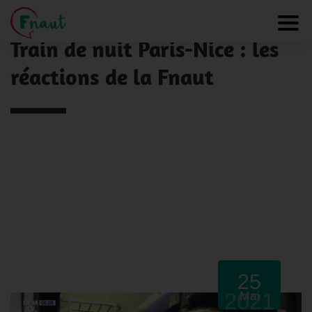
Panneau de gestion des cookies
NOS ACTUALITÉS
Toggl
Train de nuit Paris-Nice : les
réactions de la Fnaut
25
2021
Mai