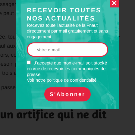
sagers d’acheter un billet pour un train donné.
RECEVOIR TOUTES
e peut ainsi se dispenser d’augmenter la capacité
NOS ACTUALITÉS
Recevez toute l'actualité de la Fnaut
directement par mail gratuitement et sans
, tous les trains soient affichés « complets ». Ce
engagement
 sauf aux distributeurs automatiques, non encore
ors, comment fera l’usager si son TER affiche
J'accepte que mon e-mail soit stocké
soin pour aller travailler et rentrer chez lui,
en vue de recevoir les communiqués de
 trois allers-retours journaliers ?
presse.
Voir notre politique de confidentialité
assent à travers les mailles du filet puisqu’ils
un artifice qui ne dit