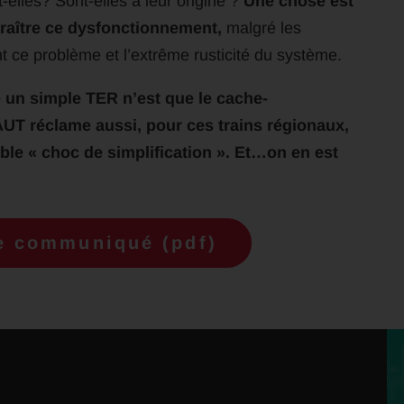
-elles? Sont-elles à leur origine ?
Une chose est
sparaître ce dysfonctionnement,
malgré les
nt ce problème et l’extrême rusticité du système.
e un simple TER n’est que le cache-
AUT réclame aussi, pour ces trains régionaux,
ble « choc de simplification ». Et…on en est
le communiqué (pdf)