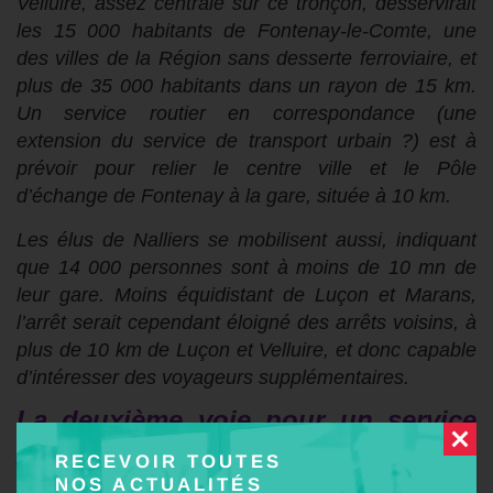
Velluire, assez centrale sur ce tronçon, desservirait
les 15 000 habitants de Fontenay-le-Comte, une
des villes de la Région sans desserte ferroviaire, et
plus de 35 000 habitants dans un rayon de 15 km.
Un
service routier en correspondance
(une
extension du service de transport urbain ?)
est à
prévoir pour
relier le
centre ville et
le
Pôle
d’
é
change
de Fontenay à la gare, située à 10 km.
Les élus de Nalliers se mobilisent aussi,
indiquant
que 14 000 personnes sont à moins de 10 mn de
l
eur
gare
.
Moins
équidistant de Luçon et Marans
,
l’arrêt serait cependant éloigné des arrêts voisins,
à
plus de 10 km d
e Luçon et
Velluire, et donc
capable
d’intéresser d
es
voyageurs
supplémentaires
.
La deuxième voie pour un service
proche, fréquent
et plus fiable
RECEVOIR TOUTES
NOS ACTUALITÉS