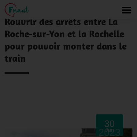
Panneau de gestion des cookies
NOS ACTUALITÉS
Toggl
Rouvrir des arrêts entre La
Roche-sur-Yon et la Rochelle
pour pouvoir monter dans le
train
30
2023
Jan