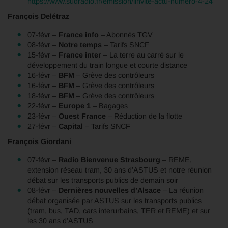
https://www.sudradio.fr/emission/linvite-actu-numero-4-24
François Delétraz
07-févr –
France info
– Abonnés TGV
08-févr –
Notre temps
– Tarifs SNCF
15-févr –
France inter
– La terre au carré sur le
développement du train longue et courte distance
16-févr –
BFM
– Grève des contrôleurs
16-févr –
BFM
– Grève des contrôleurs
18-févr –
BFM
– Grève des contrôleurs
22-févr –
Europe 1
– Bagages
23-févr –
Ouest France
– Réduction de la flotte
27-févr –
Capital
– Tarifs SNCF
François Giordani
07-févr –
Radio Bienvenue Strasbourg
– REME,
extension réseau tram, 30 ans d’ASTUS et notre réunion
débat sur les transports publics de demain soir
08-févr –
Dernières nouvelles d’Alsace
– La réunion
débat organisée par ASTUS sur les transports publics
(tram, bus, TAD, cars interurbains, TER et REME) et sur
les 30 ans d’ASTUS