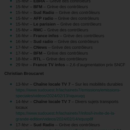
15-févr –
EBRA
– Grève des contrôleurs
15-févr –
BFM
– Grève des contrôleurs
15-févr –
Sud Radio
– Grève des contrôleurs
15-févr –
AFP radio
– Grève des contrôleurs
15-févr –
Le parisien
– Grève des contrôleurs
15-févr –
RMC
– Grève des contrôleurs
16-févr –
France infos
– Grève des contrôleurs
16-févr –
Sud radio
– Grève des contrôleurs
17-févr –
CNews
– Grève des contrôleurs
17-févr –
BFM
– Grève des contrôleurs
18-févr –
RTL
– Grève des contrôleurs
29 févr –
France TV infos
– 2,6 d’augmentation prix SNCF
Christian Broucaret
13-févr –
Chaîne locale TV 7
– Sur les mobilités durables
https://www.sudouest.fr/lachainetv7/emissions/emissions-
speciales/videos/2024/02/13/xquxuqq
14-févr –
Chaîne locale TV 7
– Divers sujets transports
locaux
https://www.sudouest.fr/lachainetv7/infos/l-invite-de-la-
grande-edition/videos/2024/02/14/xqusp8f
17-févr –
Sud Radio
– Grève des contrôleurs