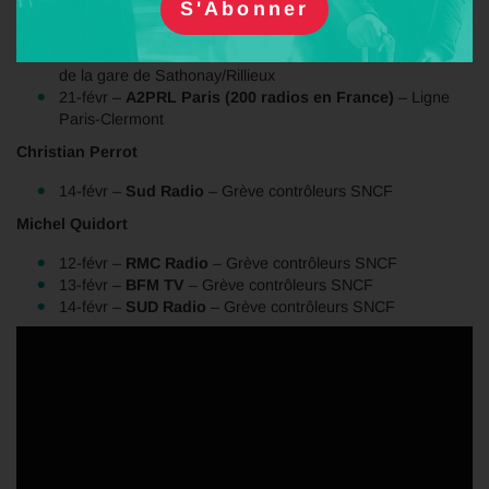
plan de financement de 6 Milliards pour la région
15-févr –
France bleue Loire
– Grève contrôleurs SNCF
16-févr –
Le Progrès
– Sur l’agrandissement du parking
de la gare de Sathonay/Rillieux
21-févr –
A2PRL Paris (200 radios en France)
– Ligne
Paris-Clermont
Christian Perrot
14-févr –
Sud Radio
– Grève contrôleurs SNCF
Michel Quidort
12-févr –
RMC Radio
– Grève contrôleurs SNCF
13-févr –
BFM TV
– Grève contrôleurs SNCF
14-févr –
SUD Radio
– Grève contrôleurs SNCF