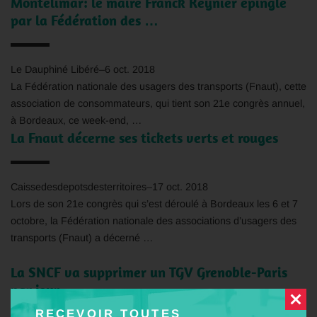
Montélimar: le maire Franck Reynier épinglé
par la Fédération des …
Le Dauphiné Libéré
–
6 oct. 2018
La Fédération nationale des usagers des transports (
Fnaut
), cette
association de consommateurs, qui tient son 21e congrès annuel,
à Bordeaux, ce week-end, …
La Fnaut décerne ses tickets verts et rouges
Caissedesdepotsdesterritoires
–
17 oct. 2018
Lors de son 21e congrès qui s’est déroulé à Bordeaux les 6 et 7
octobre, la Fédération nationale des associations d’usagers des
transports (
Fnaut
) a décerné …
La SNCF va supprimer un TGV Grenoble-Paris
par jour
RECEVOIR TOUTES