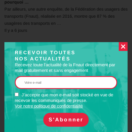
pourquoi …
Par ailleurs, une autre enquête, de la Fédération des usagers des
transports (Fnaut), réalisée en 2016, montre que 87 % des
usagères des transports en …
Il y a 6 jours
Weelz.fr
RECEVOIR TOUTES
Déconfinement : La filière Vélo demande à l’Etat
NOS ACTUALITÉS
d’investir …
Recevez toute l'actualité de la Fnaut directement par
mais également d’autres acteurs institutionnels comme
mail gratuitement et sans engagement
Greenpeace France, Réseau Action Climat, Fnaut… espèrent,
comme nous, que cette nouvelle période …
Il y a 1 semaine
J'accepte que mon e-mail soit stocké en vue de
recevoir les communiqués de presse.
Voir notre politique de confidentialité
Franceinfo
Economie : le confinement menace le TER en
Bourgogne …
» Cédric Journeau, président de la Fnaut BFC. Un nouveau