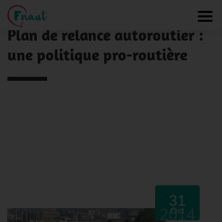
Panneau de gestion des cookies
NOS ACTUALITÉS
Toggl
Plan de relance autoroutier :
une politique pro-routière
31
2014
Oct