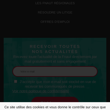
LES FNAUT RÉGIONALES
RÉSOUDRE UN LITIGE
OFFRES D’EMPLOI
RECEVOIR TOUTES
NOS ACTUALITÉS
Recevez toute l'actualité de la Fnaut directement par
mail gratuitement et sans engagement
J'accepte que mon e-mail soit stocké en vue de
recevoir les communiqués de presse.
Voir notre politique de confidentialité
Ce site utilise des cookies et vous donne le contrôle sur ceux que