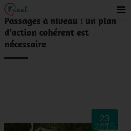
Panneau de gestion des cookies
NOS ACTUALITÉS
Toggl
Passages à niveau : un plan
d’action cohérent est
nécessaire
23
2015
Avr