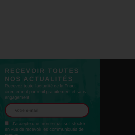
RECEVOIR TOUTES
NOS ACTUALITÉS
Recevez toute l'actualité de la Fnaut
directement par mail gratuitement et sans
engagement
J'accepte que mon e-mail soit stocké
en vue de recevoir les communiqués de
presse.