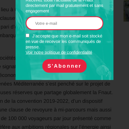
directement par mail gratuitement et sans
lieu à mise en concurrence est
engagement
 clause de revoyure à mi-parcours comme dans la
 pari d’obtenir des conditions particulièrement
barquer les différentes sociétés du groupe dans
J'accepte que mon e-mail soit stocké
en vue de recevoir les communiqués de
presse.
Voir notre politique de confidentialité
sociétés du groupe dans la réussite de cette
e signature en présence du président du groupe
économique social et environnemental régional
énées Méditerranée s’est penché sur le projet de
euses réserves que partage globalement la Fnaut.
on de la convention 2019-2022, d’un dispositif
’une clause de revoyure à mi-parcours mais aussi
on de 100 000 voyageurs par jour présenté comme
réfère aux ambitions régionales sur l’énergie ainsi