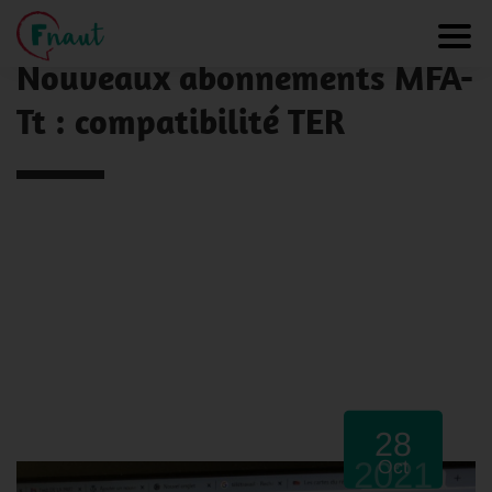
Panneau de gestion des cookies
NOS ACTUALITÉS
Toggl
Nouveaux abonnements MFA-
Tt : compatibilité TER
28
2021
Oct