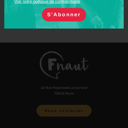
Voir notre politique de confidentialité
Ferroviaire
Usagers
32 Rue Raymond Losserand
75014 Paris
Nous contacter