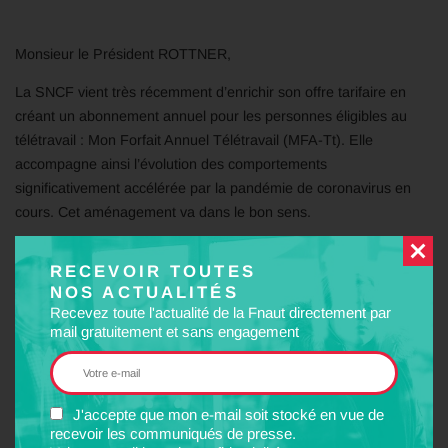
Monsieur le Président ROTTNER,
La SNCF vient très récemment d’enrichir son offre tarifaire en
créant un abonnement annuel pour les personnes éligibles au
télétravail : Mon Forfait Annuel Télétravail (MFA-Tt). Elle
accompagne ainsi l’évolution des comportements
significativement accélérée par la pandémie de coronavirus en
cours. Cet aménagement va dans le bon sens.
En savoir plus
RECEVOIR TOUTES
PARTAGER
NOS ACTUALITÉS
Recevez toute l'actualité de la Fnaut directement par
mail gratuitement et sans engagement
Facebook
Twitter
LinkedIn
Email
J'accepte que mon e-mail soit stocké en vue de
MOTS-CLÉS
recevoir les communiqués de presse.