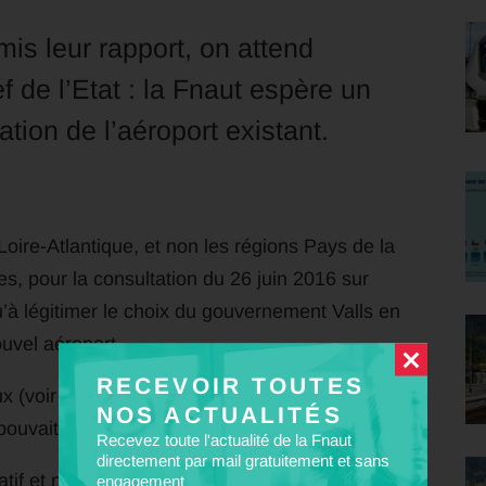
mis leur rapport, on attend
 de l’Etat : la Fnaut espère un
tion de l’aéroport existant.
Loire-Atlantique, et non les régions Pays de la
s, pour la consultation du 26 juin 2016 sur
u’à légitimer le choix du gouvernement Valls en
uvel aéroport.
RECEVOIR TOUTES
faux (voir ci-dessous), que l’aéroport existant de
NOS ACTUALITÉS
ouvait répondre aux besoins futurs.
Recevez toute l'actualité de la Fnaut
directement par mail gratuitement et sans
tif et ne doit pas influencer la décision finale.
engagement