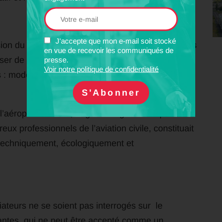
J'accepte que mon e-mail soit stocké
on du dialogue ont consulté largement, y compris
en vue de recevoir les communiqués de
aliser de nouvelles expertises, attendues depuis
presse.
Voir notre politique de confidentialité
 : modernisation de Nantes-Atlantique et transfert
l’aéroport existant, largement ignorée auparavant
 professionnels de l’aviation civile, constituait
– techniquement, écologiquement et
ateurs ne se soient pas interrogés sur le
antes, qui ne peut être accepté comme un