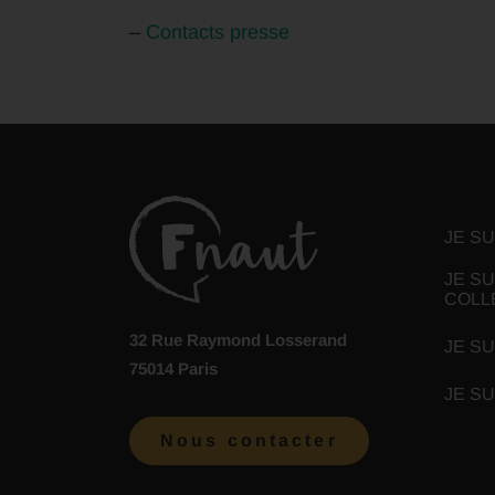
–
Contacts presse
JE S
JE SU
COLL
32 Rue Raymond Losserand
JE SU
75014 Paris
JE S
Nous contacter