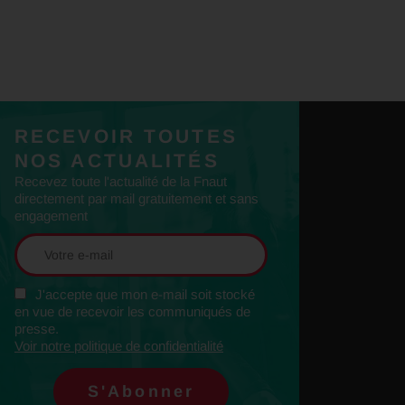
RECEVOIR TOUTES
NOS ACTUALITÉS
Recevez toute l'actualité de la Fnaut
directement par mail gratuitement et sans
engagement
J'accepte que mon e-mail soit stocké
en vue de recevoir les communiqués de
presse.
Voir notre politique de confidentialité