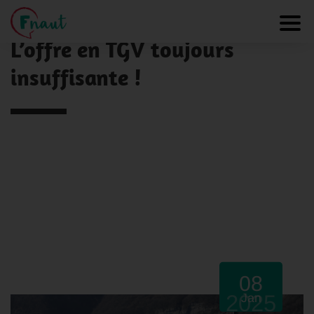
Panneau de gestion des cookies
NOS ACTUALITÉS
Toggl
L’offre en TGV toujours
insuffisante !
08
2025
Jan