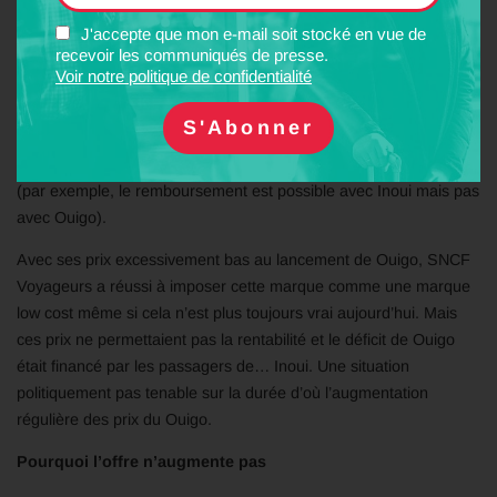
et TGV Inoui s’amenuise d’année en année. Le prix moyen
par passager de Ouigo est passé de 27,60 euros en 2019 à
J'accepte que mon e-mail soit stocké en vue de
recevoir les communiqués de presse.
34,20 en 2023 soit 24 % d’augmentation.
Dans les jours qui
Voir notre politique de confidentialité
précèdent un départ, nos tests montrent que les porteurs de carte
Avantage ont quasiment toujours intérêt à utiliser Inoui plutot que
Ouigo, car, à prix égal, et parfois même inférieur, les conditions
de voyage et d’après-vente sont beaucoup plus aisées avec Inoui
(par exemple, le remboursement est possible avec Inoui mais pas
avec Ouigo).
Avec ses prix excessivement bas au lancement de Ouigo, SNCF
Voyageurs a réussi à imposer cette marque comme une marque
low cost même si cela n’est plus toujours vrai aujourd’hui. Mais
ces prix ne permettaient pas la rentabilité et le déficit de Ouigo
était financé par les passagers de… Inoui. Une situation
politiquement pas tenable sur la durée d’où l’augmentation
régulière des prix du Ouigo.
Pourquoi l’offre n’augmente pas