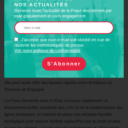
Toulouse.
NOS ACTUALITÉS
Recevez toute l'actualité de la Fnaut directement par
Une alternative illusoire
mail gratuitement et sans engagement
Sauf à reconstruire la ligne existante Bordeaux-Toulouse, on ne
peut y porter la vitesse à 200 km/h, à des coûts raisonnables, que
sur deux tronçons rectilignes de 20 km et déjà parcourables à
J'accepte que mon e-mail soit stocké en vue de
160 km/h. Le gain de temps serait marginal. Faire de
recevoir les communiqués de presse.
Voir notre politique de confidentialité
l’aménagement de cette ligne une alternative à la LGV est donc
utopique.
Quant à la LGV Captieux-Dax, complétée ensuite par une
branche sud Dax-Espagne éligible à un financement européen,
elle peut seule offrir des liaisons rapides entre Bordeaux ou
Toulouse et l’Espagne.
La Fnaut demande donc à l’Etat d’assurer rapidement un
financement public simultané des LGV et de la modernisation des
lignes existantes, en mettant en place une véritable fiscalité
écologique (une mesure facilitée aujourd’hui par la chute brutale
du prix du pétrole) : une hausse du coût d’usage du TGV serait