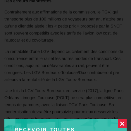
Des erreurs manifestes
Contrairement aux affirmations de la commission, le TGV, qui
transporte plus de 100 millions de voyageurs par an, n’attire pas
qu’une clientèle aisée : les « petits prix » proposés par la SNCF
sont souvent compétitifs avec les tarifs de l’avion low cost, de
l’autocar et du covoiturage.
La rentabilité d’une LGV dépend crucialement des conditions de
concurrence entre le rail et les autres modes de transport. Ces
conditions, aujourd’hui défavorables au rail, peuvent être
corrigées. Les LGV Bordeaux-Toulouse/Dax contribueront par
ailleurs à la rentabilité de la LGV Tours-Bordeaux.
Une fois la LGV Tours-Bordeaux en service (2017),la ligne Paris-
Orléans-Limoges-Toulouse (POLT) ne sera plus compétitive, en
temps de parcours, avec la liaison TGV Paris-Toulouse. Sa
modernisation devra être poursuivie pour mieux desservir les
villes moyennes intermédiaires, mais ses performances ne lui
permettront pas de capter du trafic aérien ou autoroutier Paris-
RECEVOIR TOUTES