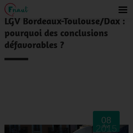
Panneau de gestion des cookies
NOS ACTUALITÉS
Toggl
LGV Bordeaux-Toulouse/Dax :
pourquoi des conclusions
défavorables ?
08
2015
Avr