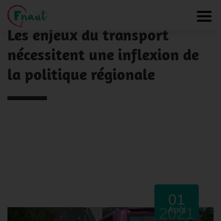
Panneau de gestion des cookies
NOS ACTUALITÉS
Toggl
Les enjeux du transport
nécessitent une inflexion de
la politique régionale
01
2021
Août