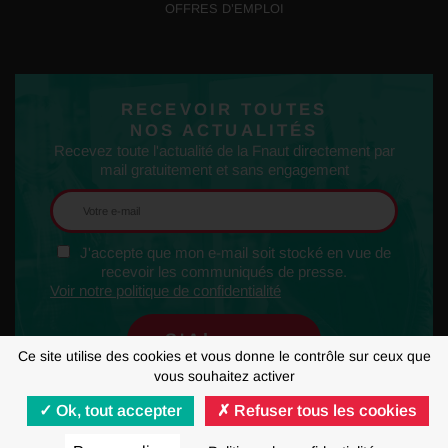
OFFRES D’EMPLOI
RECEVOIR TOUTES
NOS ACTUALITÉS
Recevez toute l'actualité de la Fnaut directement par
mail gratuitement et sans engagement
J'accepte que mon e-mail soit stocké en vue de
recevoir les communiqués de presse.
Voir notre politique de confidentialité
Ce site utilise des cookies et vous donne le contrôle sur ceux que
vous souhaitez activer
Ok, tout accepter
Refuser tous les cookies
MENTIONS LÉGALES
RGPD
GESTION DES COOKIES