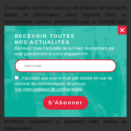
Les usagers sont très soucieux de disposer de transports
fiables et intermodaux, souci exprimé dans un
questionnaire commun préélectoral avec le Collectif Vélo
régional et avec l’UFC Que Choisir, transmis aux
RECEVOIR TOUTES
candidats. L’équipe réélue y a répondu et nous attendons
NOS ACTUALITÉS
une amélioration nette de la situation, dans le
Recevez toute l'actualité de la Fnaut directement par
prolongement des actions entreprises.
mail gratuitement et sans engagement
Des transports publics plus proches des territoires et
des besoins, articulés avec le développement du vélo,
sont nécessaires pour des objectifs de baisse des
J'accepte que mon e-mail soit stocké en vue de
émissions de GES, toujours non définis à l’échelle
recevoir les communiqués de presse.
Voir notre politique de confidentialité
régionale .
Au delà du programme acté par la SRM, les évolutions
climatiques et le poids stable du secteur des transports
dans les émissions de GES montrent la nécessité
d’infléchir rapidement la répartition entre modes de
déplacement :