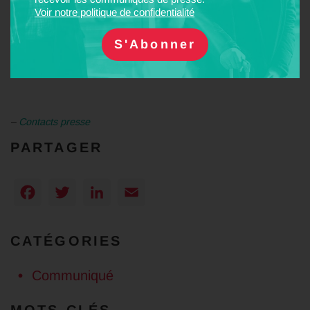
La Fnaut appelle donc les candidats à l’élection présidentielle à
Voir notre politique de confidentialité
prendre en considération le rôle crucial des transports publics
pour la vie quotidienne, la santé publique, l’aménagement du
territoire, l’économie, l’environnement, et à préciser leurs
intentions dans ce domaine.
–
Contacts presse
PARTAGER
Facebook
Twitter
LinkedIn
Email
CATÉGORIES
Communiqué
MOTS-CLÉS