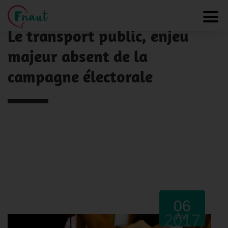
Panneau de gestion des cookies
NOS ACTUALITÉS
Toggl
Le transport public, enjeu
majeur absent de la
campagne électorale
06
2017
Avr