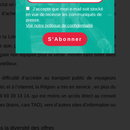
clut
un habitant sur 5 ; le manque d’accès aux billets de
J'accepte que mon e-mail soit stocké
é d’acheter en espèces, en particulier pour les petites
en vue de recevoir les communiqués de
presse.
Voir notre politique de confidentialité
 la Loire,
mais
restent insuffisantes
, rien ne remplaçant
s qu
e
, grâce à la mobilisation des associations,
relay
ée
e gare non équipée pour la vente, monter sans billet dans
ntrôleur.
a difficulté d’accéder au transport
public
d
e
voyageurs
c et à l’internet, la Région
a mis en service , e
n plus du
9 69 39
14 14,
qui est moins un
accès
direct
au conseil
es (trains, cars TAD)
,
vers d’autres sites d’information ou
 la diversité des offres