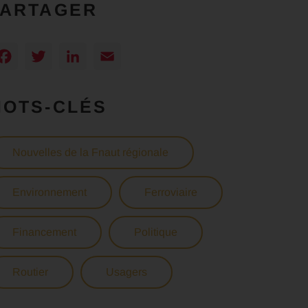
PARTAGER
Facebook
Twitter
LinkedIn
Email
MOTS-CLÉS
Nouvelles de la Fnaut régionale
Environnement
Ferroviaire
Financement
Politique
Routier
Usagers