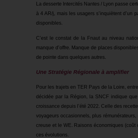
L
a desserte Intercités
Nantes / Lyon
passe
cer
à 4
AR/j
,
mais les usagers s’inquiètent d’un p
disponibles.
C’est le constat
de la Fnaut
au niveau natio
manque d’offre. M
anque de places disponibles
de pointe dans quelques autres.
Une Stratégie Régionale
à a
mplifier
Pour les trajets
en TER Pays de la Loire
,
e
ntr
d
écidée par la Région,
la SNCF indique qu
croissance
depuis l’été 2022.
Celle
des
recett
voyageurs occasionnels, plus rémunérateurs,
creuse et le WE.
Raisons économiques (coût 
ces évolutions.