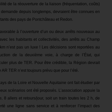
ilité de la réouverture de la liaison (fréquentation, coûts)
ion demande depuis longtemps, devraient être connues en
abitants des pays de Pontchâteau et Redon.
favorable à l’ouverture d’un ou deux arrêts nouveaux
au
avec les habitants et collectivités,
des arrêts au
Champ
0 km
n’est pas un luxe !
Les décisions sont reportées au
ruction de la
deuxième voie, à charge de l’État,
qui
rculer plus de TER.
P
our être
crédible
,
la Région
devrait
e
AR
TER n’est toujours prévu que pour l’été.
ays de la Loire et Nouvelle Aquitaine
o
nt fait étu
di
er par
eux scénarios ont été proposés. L’association
appuie la
le,
8 allers et retours/jour, soi
t
un train toutes les 2 h, de
erté une ligne sans service et à
renforc
er l’impact des