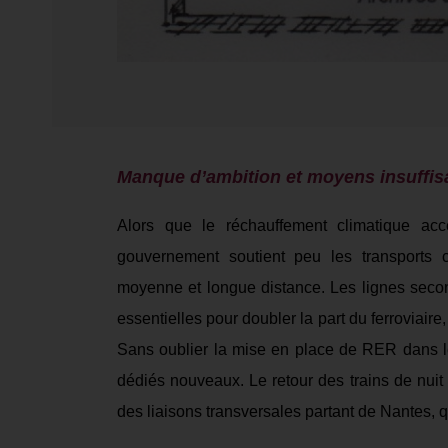
Manque d’ambition et moyens insuffis
Alors que
le réchauffement climatique
acc
gouvernement
soutient
peu
l
es
transports co
moyenne et longue distance.
Le
s
lignes secon
essentielles pour doubler la part du ferroviaire
Sans oublier l
a mise en place de RER dans l
dédiés no
uveaux.
Le retour des trains de nuit
des
liaisons
transversales partant de Nantes, qu