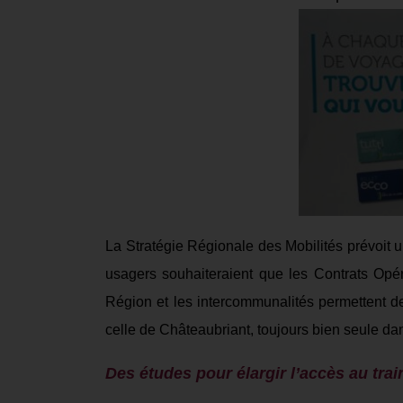
La S
tratégie
R
égionale des
M
obilités
prévoit u
usagers souhaiteraient
que les Contrats Opér
Région et les intercommunalités permettent de
celle de Châteaubriant,
toujours
bien seule dan
Des études pour élargir l’accès au trai