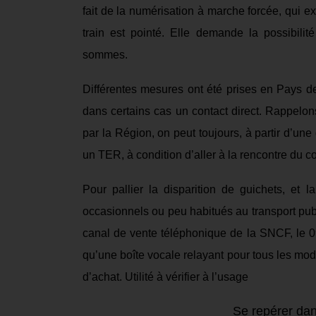
fait de la numérisation à marche forcée, qui
ex
train est pointé. Elle demande la possibilit
sommes.
Différentes mesures ont été prises
en Pays de
dans certains cas un contact direct.
Rappelon
par la Région
, on peut
toujours
, à partir d’un
un TER,
à condition d’aller à la rencontre du co
Pour pallier la disparition de guichets, et l
occasionnels ou peu habitués au transport publi
canal de vente
téléphonique
de la SNCF
,
le
0
qu’
un
e boîte vocale
relayant
pour
tous les mod
d’achat
.
Utilité à
vérifier à l’usage
Se repérer dans