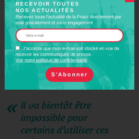
RECEVOIR TOUTES
rares garde-fous du
NOS ACTUALITÉS
Recevez toute l'actualité de la Fnaut directement par
pouvoir d’achat.
mail gratuitement et sans engagement
J'accepte que mon e-mail soit stocké en vue de
Selon lui, cette mesure est aussi un moyen de se défausser sur
recevoir les communiqués de presse.
Voir notre politique de confidentialité
les régions, les guichets pour les TER – dont certains ne font plus
partie du giron de la SNCF – continuant d’accepter les titres en
papier.
Il va bientôt être
impossible pour
certains d’utiliser ces