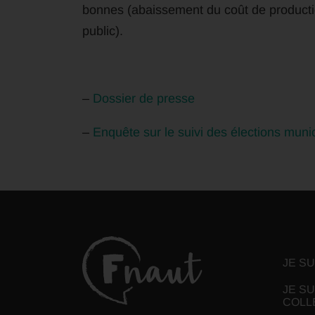
bonnes (abaissement du coût de producti
public).
–
Dossier de presse
–
Enquête sur le suivi des élections muni
JE S
JE SU
COLL