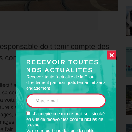
responsable doit tenir compte des
s contraintes nouvelles identifiées à
RECEVOIR TOUTES
NOS ACTUALITÉS
Recevez toute l'actualité de la Fnaut
directement par mail gratuitement et sans
ctif s’amplifie. Elle est liée à l’augmentation de
engagement
 à sa concentration dans les zones urbaines ; à la
a voiture.
iture s’accentuent : allongement des distances à
J'accepte que mon e-mail soit stocké
ages, difficultés de stationnement ; diminution du
en vue de recevoir les communiqués de
nages et hausse du coût d’usage de la voiture.
presse.
e l’air urbain et la dégradation de la santé
Voir notre politique de confidentialité