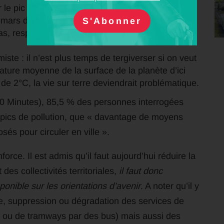
e pic de pollution de l’air qui a affecté de
s dernier, et par l’inertie de l’Etat et des
pas, respirez avec modération et attendez que le
ste : il n’est plus temps de tergiverser si on veut
ature moyenne de la surface de la planète d’ici
là de 2°C, la vie sur terre deviendrait problématique.
0 Minutes), 85,5 % des personnes interrogées
 pics de pollution, que « davantage de moyens
osés pour circuler en ville ».
nforce. Il est admis qu’il faut aujourd’hui réduire la
des collectivités territoriales,
il faut donc
onible sur les orientations d’avenir
. A noter qu’il y
, suppression ou dégradation des services de
s ou de tramways par des bus) mais aussi des