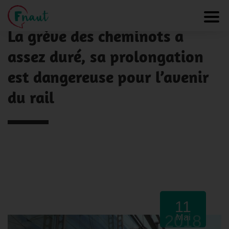
Panneau de gestion des cookies
NOS ACTUALITÉS
Toggl
La grève des cheminots a
assez duré, sa prolongation
est dangereuse pour l’avenir
du rail
11
2018
Mai