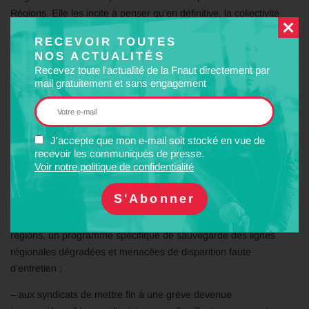
Régions. Elle les incite à penser qu’en définitive, la collectivité
peut se passer d’un train sur deux, que les effectifs de la SNCF
RECEVOIR TOUTES
sont excessifs et qu’il est irrationnel d’investir sur le rail – alors
NOS ACTUALITÉS
que le rail souffre d’un sous-investissement chronique.
Recevez toute l'actualité de la Fnaut directement par
mail gratuitement et sans engagement
La grève doit cesser rapidement
J'accepte que mon e-mail soit stocké en vue de
Les députés ont adopté la réforme ferroviaire en première
recevoir les communiqués de presse.
lecture. La Fnaut demande donc :
Voir notre politique de confidentialité
– au gouvernement, de préciser les conditions dans lesquelles la
dette ferroviaire sera reprise par l’Etat, de renforcer
l’investissement sur le réseau ferré et de lancer, en lien avec les
régions, un programme spécifique de sauvegarde des lignes
régionales dégradées et menacées de disparition faute
d’entretien ;
– aux syndicats de mettre fin à une grève devenue