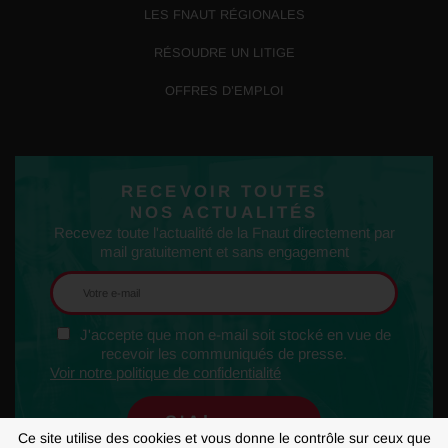
LES FNAUT RÉGIONALES
RÉSOUDRE UN LITIGE
OFFRES D’EMPLOI
RECEVOIR TOUTES
NOS ACTUALITÉS
Recevez toute l'actualité de la Fnaut directement par
mail gratuitement et sans engagement
J'accepte que mon e-mail soit stocké en vue de
recevoir les communiqués de presse.
Voir notre politique de confidentialité
Ce site utilise des cookies et vous donne le contrôle sur ceux que