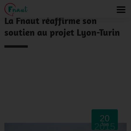
Panneau de gestion des cookies
NOS ACTUALITÉS
Toggl
La Fnaut réaffirme son
soutien au projet Lyon-Turin
20
2015
Jan