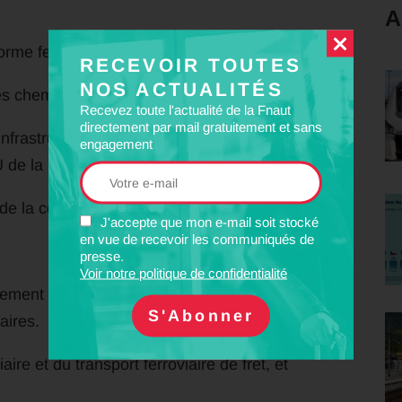
A
rme ferroviaire. Pourtant :
RECEVOIR TOUTES
NOS ACTUALITÉS
des cheminots ;
Recevez toute l'actualité de la Fnaut
directement par mail gratuitement et sans
’infrastructure au sein d’un gestionnaire unifié
engagement
U de la SNCF ;
n de la concurrence dans le secteur ferroviaire.
J'accepte que mon e-mail soit stocké
en vue de recevoir les communiqués de
presse.
Voir notre politique de confidentialité
ement tous les usagers captifs du train,
aires.
aire et du transport ferroviaire de fret, et