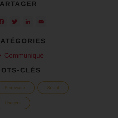
PARTAGER
Facebook
Twitter
LinkedIn
Email
CATÉGORIES
Communiqué
MOTS-CLÉS
Ferroviaire
Social
Usagers