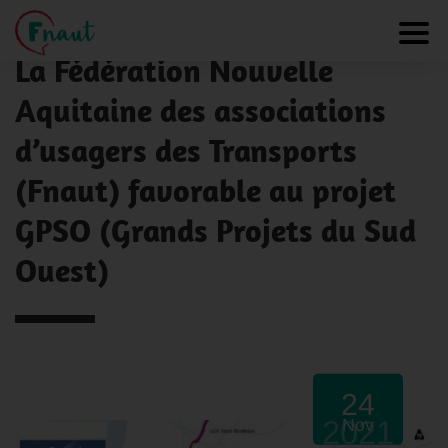
Panneau de gestion des cookies
NOS ACTUALITÉS
Toggl
La Fédération Nouvelle
Aquitaine des associations
d’usagers des Transports
(Fnaut) favorable au projet
GPSO (Grands Projets du Sud
Ouest)
24
2021
Nov