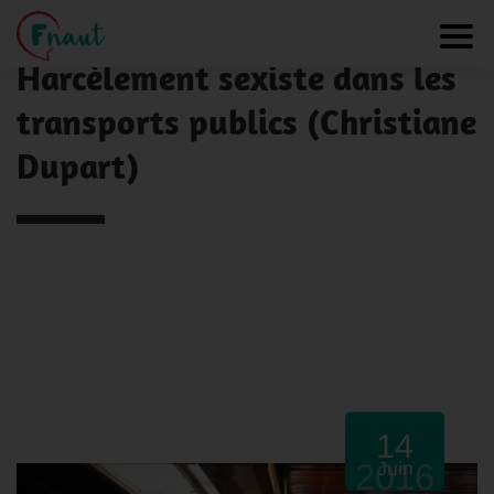
Panneau de gestion des cookies
NOS ACTUALITÉS
Toggl
Harcèlement sexiste dans les
transports publics (Christiane
Dupart)
14
2016
Juin