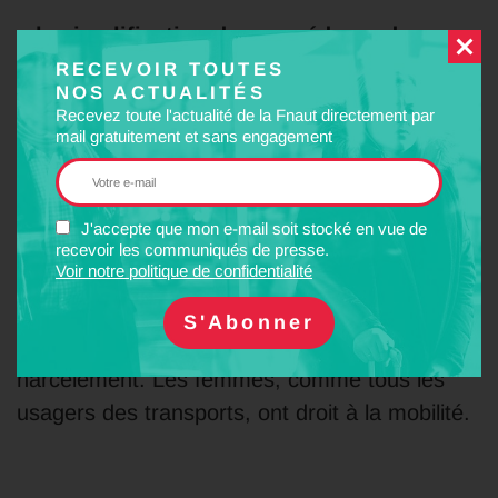
–
la simplification des procédures de
plainte
et des espaces d’accueil et de
RECEVOIR TOUTES
NOS ACTUALITÉS
témoignage ;
Recevez toute l'actualité de la Fnaut directement par
mail gratuitement et sans engagement
–
la formation du personnel
des services
transport pour assister les victimes.
J'accepte que mon e-mail soit stocké en vue de
La lutte contre le harcèlement doit être une
recevoir les communiqués de presse.
Voir notre politique de confidentialité
priorité des transports publics pour éviter aux
femmes une triple peine : conditions de
transport, stress lié aux contraintes horaires et
harcèlement. Les femmes, comme tous les
usagers des transports, ont droit à la mobilité.