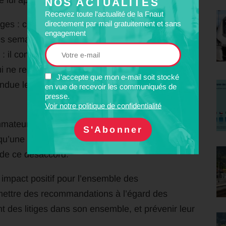
e lui apporte pas satisfaction.
NOS ACTUALITÉS
Recevez toute l'actualité de la Fnaut
directement par mail gratuitement et sans
ges : c’est un mode de règlement des conflits
engagement
s semaines ou mois, et gratuit. Elle assure la
l conserve son droit à agir en justice, il n’est
i ne reste qu’un avis sur le dossier, et la
J'accepte que mon e-mail soit stocké
endue le temps de l’étude du dossier par le
en vue de recevoir les communiqués de
presse.
Voir notre politique de confidentialité
mmateur ait
déjà essayé de résoudre le litige
qu’une solution satisfaisante ne lui ait pas été
ce de ce désaccord.
impact positif pour l’ensemble des
mettre des recommandations à l’égard des
t des litiges dans son ensemble, et prévenir leur