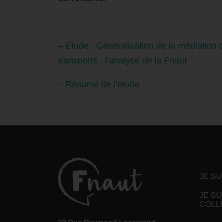
–
Etude : Généralisation de la médiation
transports : l’analyse de la Fnaut
–
Résumé de l’étude
JE S
JE SU
COLL